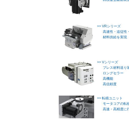
>> VRシリーズ
高速性・追従性
材料供給を実現
>> Vシリーズ
プレス材料送
ロングセラー
高機能
高信頼度
>> 転積ユニット
モータコアの転積
高速・高精度に