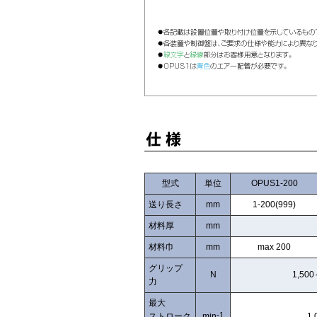
型式
単位
OPUS1-200
送り長さ
mm
1-200(999)
材料厚
mm
材料巾
mm
max 200
グリップ
N
1,500
力
最大
-1
ストローク
min
1,