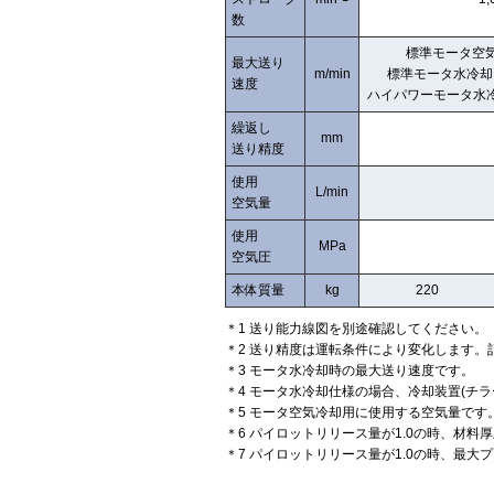
数
標準モータ空気
最大送り
m/min
標準モータ水冷却
速度
ハイパワーモータ水冷
繰返し
mm
送り精度
使用
L/min
空気量
使用
MPa
空気圧
本体質量
kg
220
＊1 送り能力線図を別途確認してください。
＊2 送り精度は運転条件により変化します。
＊3 モータ水冷却時の最大送り速度です。
＊4 モータ水冷却仕様の場合、冷却装置(チ
＊5 モータ空気冷却用に使用する空気量で
＊6 パイロットリリース量が1.0の時、材料厚
＊7 パイロットリリース量が1.0の時、最大プ