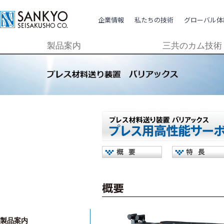
企業情報
私たちの技術
グローバル体
製品案内
三共のカム技術
TECHNOLOGY
GLOBAL
CSR
PRODUCTS
私たちの技術
グローバル体制
社会貢献活動
COMPANY
製品について
企業情報
製品案内