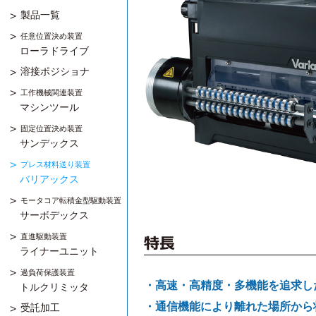
製品一覧
任意位置決め装置
ローラドライブ
溶接ポジショナ
工作機械関連装置
マシンツール
固定位置決め装置
サンデックス
プレス材料送り装置
バリアックス
モータコア転積金型駆動装置
サーボデックス
直進駆動装置
ライナーユニット
過負荷保護装置
・高速・高精度・多機能を追求し
トルクリミッタ
・通信機能により離れた場所から
受託加工