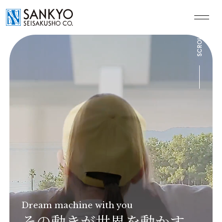
SCROLL
JP
EN
CN
トップページ
企業情報
私たちの技術
グローバル体制
Dream machine with you
その動きが世界を動かす