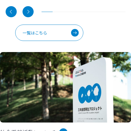
一覧はこちら
TECHNOLOGY
GLOBAL
PRODUCTS
私たちの技術
グローバル体制
製品について
未来に向けた技術のあくなき挑戦、
高い技術力と安心のサービスを実現する
開発事例・特許についてご紹介します。
詳しい製品情報やダウンロード資料は、
グローバル体制についてご紹介します。
こちらからご確認ください。
VIEW ALL
VIEW ALL
VIEW ALL