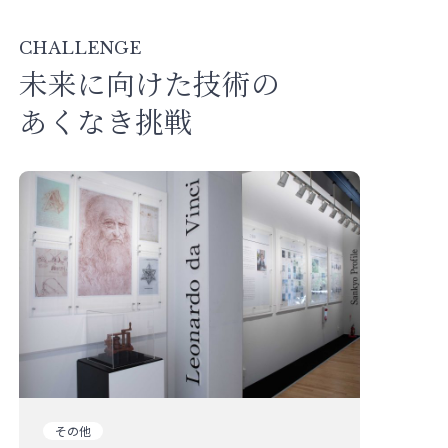
製品について
CHALLENGE
社会貢献活動
未来に向けた技術の
あくなき挑戦
お知らせ
採用情報
お問い合わせ
サイトご利用にあたって
個人情報に関する基本方針
その他