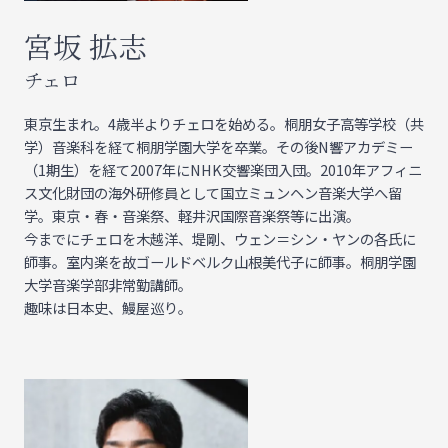
宮坂 拡志
チェロ
東京生まれ。4歳半よりチェロを始める。桐朋女子高等学校（共
学）音楽科を経て桐朋学園大学を卒業。その後N響アカデミー
（1期生）を経て2007年にNHK交響楽団入団。2010年アフィニ
ス文化財団の海外研修員として国立ミュンヘン音楽大学へ留
学。東京・春・音楽祭、軽井沢国際音楽祭等に出演。
今までにチェロを木越洋、堤剛、ウェン＝シン・ヤンの各氏に
師事。室内楽を故ゴールドベルク山根美代子に師事。桐朋学園
大学音楽学部非常勤講師。
趣味は日本史、鰻屋巡り。