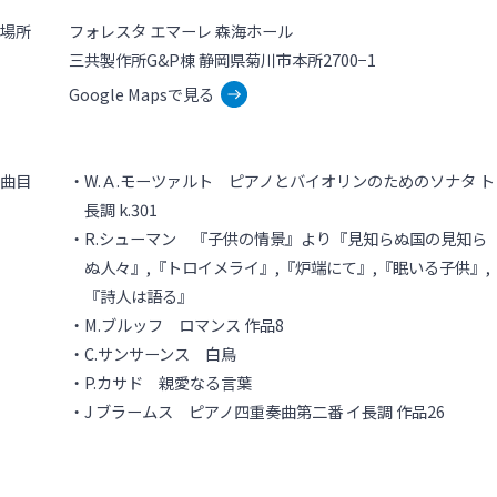
場所
フォレスタ エマーレ 森海ホール
三共製作所G&P棟 静岡県菊川市本所2700−1
Google Mapsで見る
曲目
W.Ａ.モーツァルト ピアノとバイオリンのためのソナタ ト
長調 k.301
R.シューマン 『子供の情景』より『見知らぬ国の見知ら
ぬ人々』,『トロイメライ』,『炉端にて』,『眠いる子供』,
『詩人は語る』
M.ブルッフ ロマンス 作品8
C.サンサーンス 白鳥
P.カサド 親愛なる言葉
J ブラームス ピアノ四重奏曲第二番 イ長調 作品26