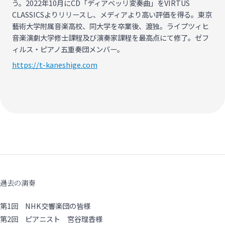
う。2022年10月にCD「ディアベッリ変奏曲」をVIRTUS
CLASSICSよりリリースし、メディアより高い評価を得る。東京
藝術大学附属音楽高校、同大学を卒業後、渡独。ライプツィヒ
音楽演劇大学修士課程及び演奏家課程を最高点にて修了。ゼフ
ィルス・ピアノ五重奏団メンバー。
https://t-kaneshige.com
過去の演奏
第1回 NHK交響楽団の皆様
第2回 ピアニスト 宮谷理香様