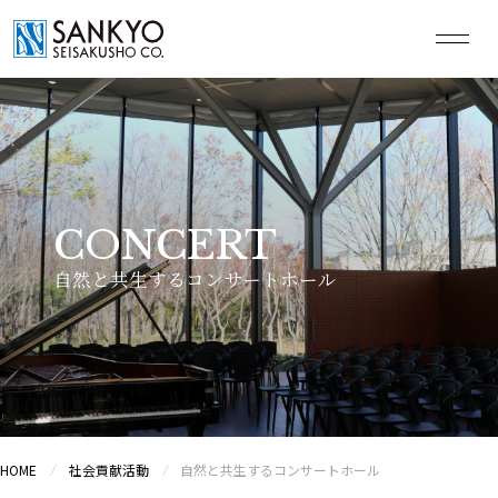
CN
EN
JP
トップページ
CONCERT
自然と共生するコンサートホール
企業情報
私たちの技術
グローバル体制
HOME
社会貢献活動
自然と共生するコンサートホール