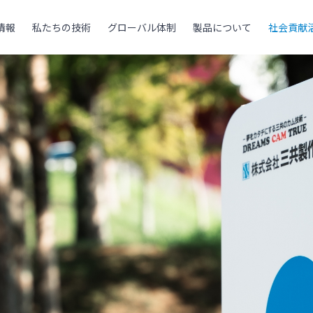
情報
私たちの技術
グローバル体制
製品について
社会貢献
企業情報トップ
私たちの技術トッ
グローバル体制ト
製品についてトッ
社会貢献活動トッ
OGY
L
トップメッセージ
未来に向けた技術
販売・サービス拠
製品情報
工作機械資料館
TS
NY
私たちが目指すも
開発事例・特許
生産拠点
製品情報のダウン
自然と共生するコ
会社概要
機種選定システム
三共製作所の歩み