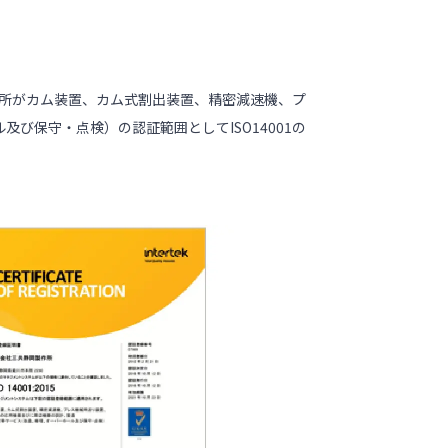
製作所がカム装置、カム式割出装置、精密減速機、プ
保守・点検）の認証範囲としてISO14001の