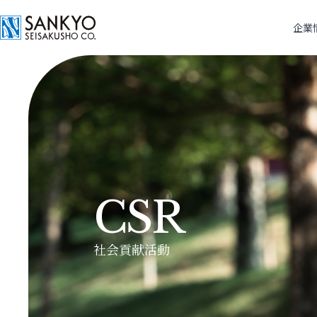
企業
TECHNOL
GLOBA
CSR
PRODUC
COMPA
私たちの技術
グローバル体制
社会貢献活動
CSR
製品について
企業情報
社会貢献活動