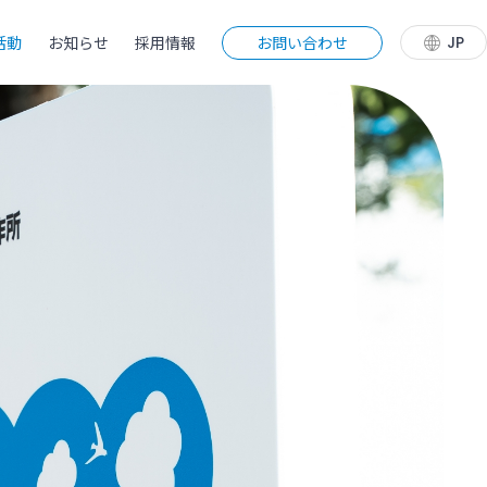
お問い合わせ
JP
活動
お知らせ
採用情報
JP
EN
CN
プ
ップ
プ
プ
のあくなき挑戦
点
の
ロード
ンサートホール
／沿革